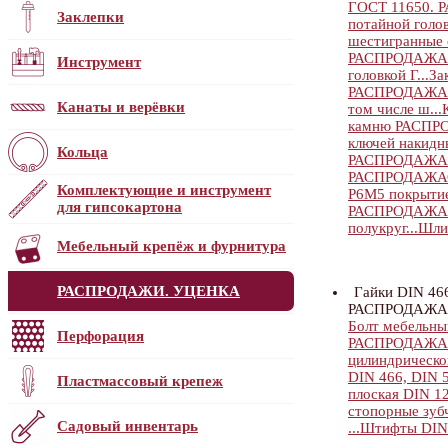
ГОСТ 11650.
Заклепки
потайной голов
шестигранные с
РАСПРОДАЖА
Инструмент
головкой Г...
За
РАСПРОДАЖА
Канаты и верёвки
том числе ш...
камню РАСП
ключей накид
Кольца
РАСПРОДАЖА
РАСПРОДАЖА
Комплектующие и инструмент
Р6М5 покрытие 
для гипсокартона
РАСПРОДАЖА
полукруг...
Шли
Мебельный крепёж и фурнитура
РАСПРОДАЖИ. УЦЕНКА
Гайки DIN 466
РАСПРОДАЖА
Болт мебельный
Перфорация
РАСПРОДАЖА
цилиндрической
DIN 466, DIN 5
Пластмассовый крепеж
плоская DIN 12
стопорные зубч
Садовый инвентарь
...
Штифты DIN