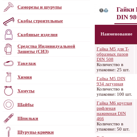
Саморезы и шурупы
Гайки 
DIN 9
Скобы строительные
Наименование
Скобяные изделия
Средства Индивидуальной
Гайка М5 для T-
Защиты (СИЗ)
образных пазов
DIN 508
Такелаж
Количество в
упаковке: 25 шт.
Химия
Гайка М5 DIN
934 латунная
Количество в
Хомуты
упаковке: 100 шт.
Гайка М6 круглая
Шайбы
рифленая
нажимная DIN
Шпильки
466
Количество в
упаковке: 50 шт.
Шурупы-крючки