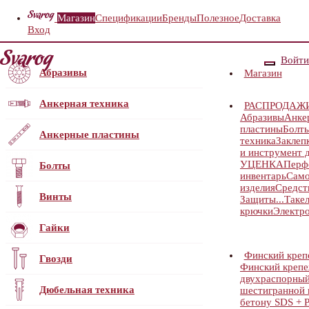
Магазин
Спецификации
Бренды
Полезное
Доставка
Вход
Войти
Абразивы
Магазин
Анкерная техника
РАСПРОДАЖ
Абразивы
Анке
пластины
Болт
Анкерные пластины
техника
Заклеп
и инструмент д
УЦЕНКА
Перф
Болты
инвентарь
Само
изделия
Средст
Винты
Защиты...
Таке
крючки
Электр
Гайки
Финский кре
Гвозди
Финский кре
двухраспорный.
Дюбельная техника
шестигранной г
бетону SDS 