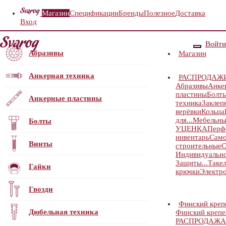
Магазин
Спецификации
Бренды
Полезное
Доставка
Вход
Войти
Абразивы
Магазин
Анкерная техника
РАСПРОДАЖ
Абразивы
Анке
пластины
Болт
Анкерные пластины
техника
Заклеп
верёвки
Кольца
для...
Мебельны
Болты
УЦЕНКА
Перф
инвентарь
Само
Винты
строительные
С
Индивидуальн
Защиты...
Таке
Гайки
крючки
Электр
Гвозди
Финский кре
Дюбельная техника
Финский кре
РАСПРОДАЖА