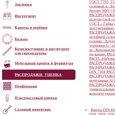
ГОСТ 7795, ГО
Заклепки
головкой и...
Бо
бетону SDS 
РАСПРОДАЖА
Инструмент
полукруглой го
ГОСТ ...
Гайка 
Канаты и верёвки
шестигранные с
РАСПРОДАЖА
потайной голов
Кольца
головко...
Клуп
торцевые L - об
Комплектующие и инструмент
ш...
Коронки п
для гипсокартона
по камню РА
РАСП...
Наборы
РАСПРОДАЖА
Мебельный крепёж и фурнитура
РАСПРОДАЖА
DIN 7504 РА
РАСПРОДАЖИ. УЦЕНКА
РАСПРОДАЖА
монтажные K
РАСПРОДАЖА
Перфорация
универсальные,
комплектующи
Пластмассовый крепеж
Садовый инвентарь
Винты DIN 84,
DIN 7984, DIN