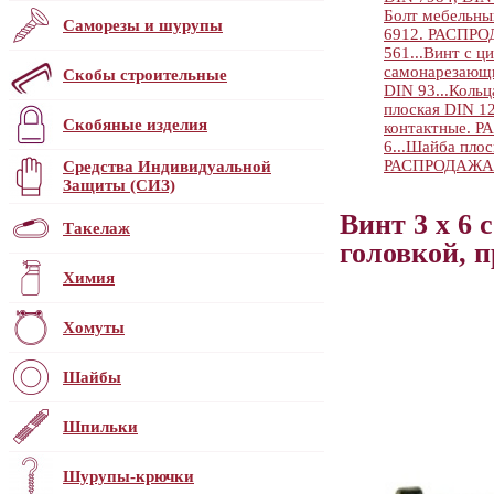
Болт мебельный
Саморезы и шурупы
6912. РАСПР
561...
Винт с ци
самонарезающи
Скобы строительные
DIN 93...
Кольц
плоская DIN 12
Скобяные изделия
контактные. РА.
6...
Шайба плоск
РАСПРОДАЖА
Средства Индивидуальной
Защиты (СИЗ)
Винт 3 х 6
Такелаж
головкой, 
Химия
Хомуты
Шайбы
Шпильки
Шурупы-крючки